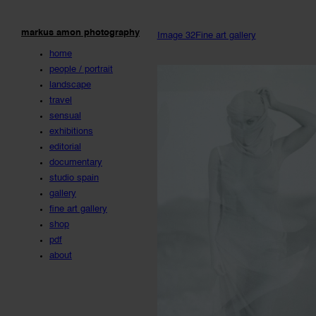
markus amon photography
Image 32
Fine art gallery
home
people / portrait
landscape
travel
sensual
exhibitions
editorial
documentary
studio spain
gallery
fine art gallery
shop
pdf
about