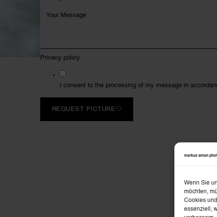
Privacy policy
I consent to the processing of my message in accordan
REQUEST PICTURE
Wenn Sie unt
möchten, mü
Cookies und
essenziell, 