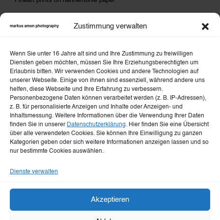
Fineart prints on hahnemühle paper
Zustimmung verwalten
Message
Wenn Sie unter 16 Jahre alt sind und Ihre Zustimmung zu freiwilligen
Diensten geben möchten, müssen Sie Ihre Erziehungsberechtigten um
Erlaubnis bitten. Wir verwenden Cookies und andere Technologien auf
unserer Webseite. Einige von ihnen sind essenziell, während andere uns
helfen, diese Webseite und Ihre Erfahrung zu verbessern.
Privacy policy
Personenbezogene Daten können verarbeitet werden (z. B. IP-Adressen),
z. B. für personalisierte Anzeigen und Inhalte oder Anzeigen- und
Inhaltsmessung. Weitere Informationen über die Verwendung Ihrer Daten
I consent to the processing of my message in
finden Sie in unserer
Datenschutzerklärung
. Hier finden Sie eine Übersicht
über alle verwendeten Cookies. Sie können Ihre Einwilligung zu ganzen
accordance with the
privacy policy
.
Kategorien geben oder sich weitere Informationen anzeigen lassen und so
nur bestimmte Cookies auswählen.
REQUEST PICTURE
Dienste verwalten
Akzeptieren