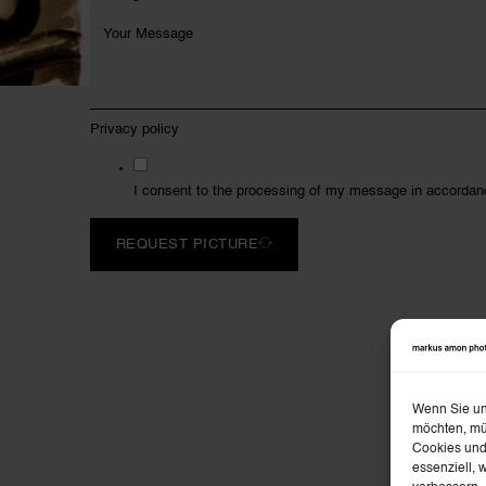
Privacy policy
I consent to the processing of my message in accordan
REQUEST PICTURE
Wenn Sie unt
möchten, mü
Cookies und
essenziell, 