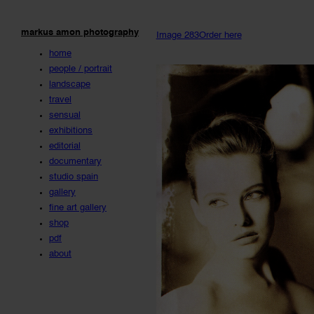
markus amon photography
Image 283
Order here
home
people / portrait
landscape
travel
sensual
exhibitions
editorial
documentary
studio spain
gallery
fine art gallery
shop
pdf
about