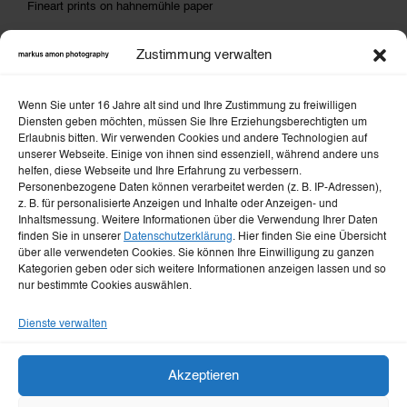
Fineart prints on hahnemühle paper
Zustimmung verwalten
Message
Wenn Sie unter 16 Jahre alt sind und Ihre Zustimmung zu freiwilligen
Diensten geben möchten, müssen Sie Ihre Erziehungsberechtigten um
Erlaubnis bitten. Wir verwenden Cookies und andere Technologien auf
unserer Webseite. Einige von ihnen sind essenziell, während andere uns
helfen, diese Webseite und Ihre Erfahrung zu verbessern.
Privacy policy
Personenbezogene Daten können verarbeitet werden (z. B. IP-Adressen),
z. B. für personalisierte Anzeigen und Inhalte oder Anzeigen- und
Inhaltsmessung. Weitere Informationen über die Verwendung Ihrer Daten
I consent to the processing of my message in
finden Sie in unserer
Datenschutzerklärung
. Hier finden Sie eine Übersicht
über alle verwendeten Cookies. Sie können Ihre Einwilligung zu ganzen
accordance with the
privacy policy
.
Kategorien geben oder sich weitere Informationen anzeigen lassen und so
nur bestimmte Cookies auswählen.
REQUEST PICTURE
Dienste verwalten
Akzeptieren