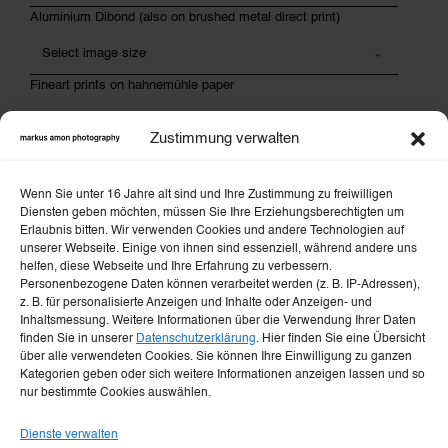
Aluminium Dibond (also on brushed metal direct print)
Fineart prints on hahnemühle paper
Zustimmung verwalten
Message
Wenn Sie unter 16 Jahre alt sind und Ihre Zustimmung zu freiwilligen
Diensten geben möchten, müssen Sie Ihre Erziehungsberechtigten um
Erlaubnis bitten. Wir verwenden Cookies und andere Technologien auf
unserer Webseite. Einige von ihnen sind essenziell, während andere uns
helfen, diese Webseite und Ihre Erfahrung zu verbessern.
Privacy policy
Personenbezogene Daten können verarbeitet werden (z. B. IP-Adressen),
z. B. für personalisierte Anzeigen und Inhalte oder Anzeigen- und
Inhaltsmessung. Weitere Informationen über die Verwendung Ihrer Daten
I consent to the processing of my message in
finden Sie in unserer
Datenschutzerklärung
. Hier finden Sie eine Übersicht
über alle verwendeten Cookies. Sie können Ihre Einwilligung zu ganzen
accordance with the
privacy policy
.
Kategorien geben oder sich weitere Informationen anzeigen lassen und so
nur bestimmte Cookies auswählen.
REQUEST PICTURE
Dienste verwalten